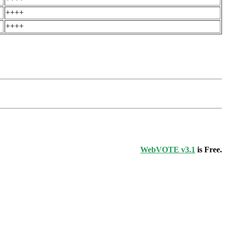
++++
++++
WebVOTE v3.1
is Free.