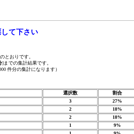
票して下さい
以下のとおりです。
分
]までの集計結果です。
000 件分の集計になります）
選択数
割合
3
27%
2
18%
2
18%
1
9%
1
9%