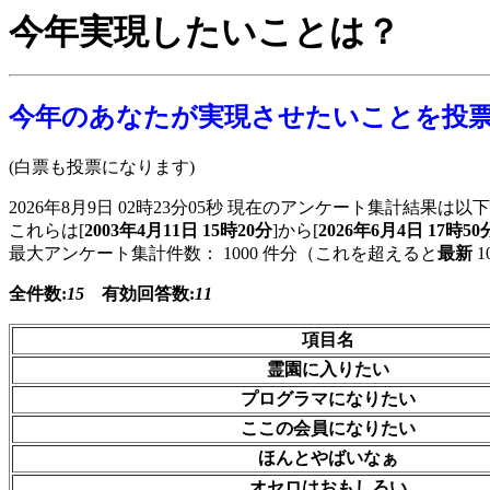
今年実現したいことは？
今年のあなたが実現させたいことを投
(白票も投票になります)
2026年8月9日 02時23分05秒 現在のアンケート集計結果は
これらは[
2003年4月11日 15時20分
]から[
2026年6月4日 17時50
最大アンケート集計件数： 1000 件分（これを超えると
最新
1
全件数:
15
有効回答数:
11
項目名
霊園に入りたい
プログラマになりたい
ここの会員になりたい
ほんとやばいなぁ
オセロはおもしろい