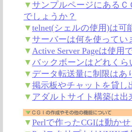
▼
サンプルページにあるＣ
でしょうか？
▼
telnet(シェルの使用)
▼
サーバーは何を使ってい
▼
Active Server Page
▼
バックボーンはどれくら
▼
データ転送量に制限はあ
▼
掲示板やチャットを貸し
▼
アダルトサイト構築は出
▼
Perlで作ったCGIは動か