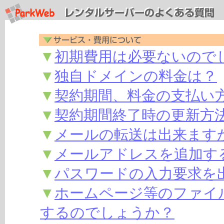
▼
初期費用は必要ないので
▼
独自ドメインの料金は？
▼
契約期間、料金の支払い
▼
契約期間終了時の更新方
▼
メールの転送は出来ます
▼
メールアドレスを追加す
▼
パスワードの入力要求を
▼
ホームページ等のファイ
するのでしょうか？